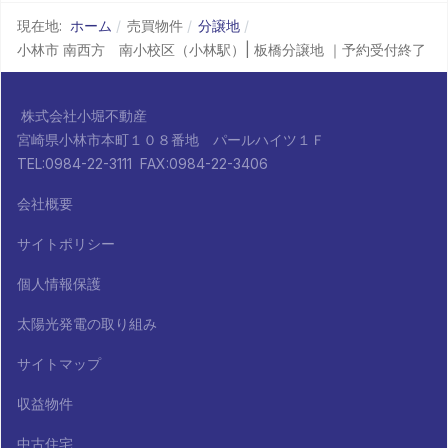
現在地:
ホーム
売買物件
分譲地
小林市 南西方 南小校区（小林駅）| 板橋分譲地 ｜予約受付終了
株式会社小堀不動産
宮崎県小林市本町１０８番地 パールハイツ１Ｆ
TEL:0984-22-3111 FAX:0984-22-3406
会社概要
サイトポリシー
個人情報保護
太陽光発電の取り組み
サイトマップ
収益物件
中古住宅