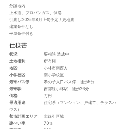
分譲地内
上水道、プロパンガス、側溝
引渡し:2025年8月上旬予定 / 更地渡
建築条件なし
平屋条件付き
仕様書
状況:
要相談 造成中
土地権利:
所有権
地区:
小林市南西方
小学校区:
南小学校区
最寄バス停:
孝の子入口バス停 徒歩5分
最寄駅:
吉都線小林駅 徒歩26分
価格:
万円
最適用途:
住宅系（マンション、戸建て、テラスハ
ウス）
都市計画エリア:
非線引区域
建ぺい率:
70％